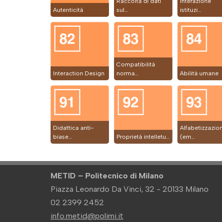
Raccolta di dati
Interazione
Autenticità
sul…
istituzi…
Compatibilità
Interaction Design
norma…
Abilità umane
Didattica anti-
Alfabetizzazio
biase…
Proprietà intelletu…
(em…
METID – Politecnico di Milano
Piazza Leonardo Da Vinci, 32 - 20133 Milano
02 2399 2452
info.metid@polimi.it