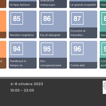
Allenatore
AI App Advisor
metacogni…
Le grandi scoperte
Gest
Docente di
Monitor cognitivo
Ed_AI designer
transdisc…
Qui
ne
Feedback in
Dis-
Con
tempo re…
omogeneizzare
Conta dati
por
6-8 ottobre 2023
10:00 - 22:00