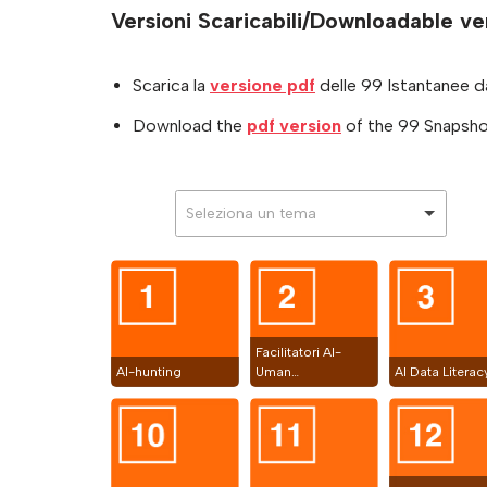
Versioni Scaricabili/Downloadable ve
Scarica la
versione pdf
delle 99 Istantanee dal
Download the
pdf version
of the 99 Snapshot
Seleziona un tema
Facilitatori AI-
AI-hunting
Uman…
AI Data Literac