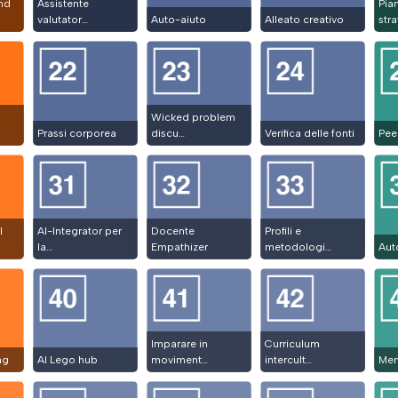
and
Assistente
Pian
valutator…
Auto-aiuto
Alleato creativo
stra
Wicked problem
Prassi corporea
discu…
Verifica delle fonti
Pee
l
AI-Integrator per
Docente
Profili e
la…
Empathizer
metodologi…
Auto
Imparare in
Curriculum
ng
AI Lego hub
moviment…
intercult…
Men