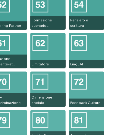
Formazione
Pensiero e
rring Partner
scenario…
scrittura
azione
ente-st…
Limitatore
LinguAI
-
Dimensione
criminazione
sociale
Feedback Culture