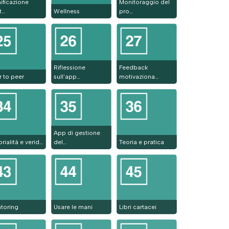
ificazione
Monitoraggio del
t…
Wellness
pro…
Riflessione
Feedback
r to peer
sull'app…
motivaziona…
App di gestione
rialità e verid…
del…
Teoria e pratica
toring
Usare le mani
Libri cartacei