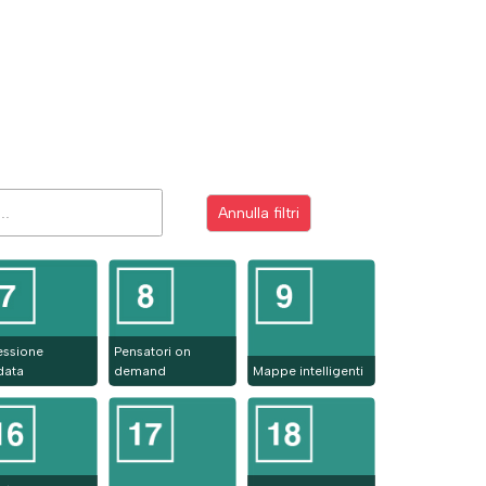
Annulla filtri
lessione
Pensatori on
data
demand
Mappe intelligenti