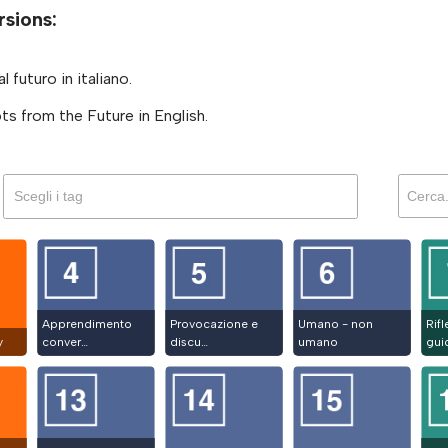
rsions:
 futuro in italiano.
s from the Future in English.
Apprendimento
Provocazione e
Umano - non
Rif
y
conver…
discu…
umano
gui