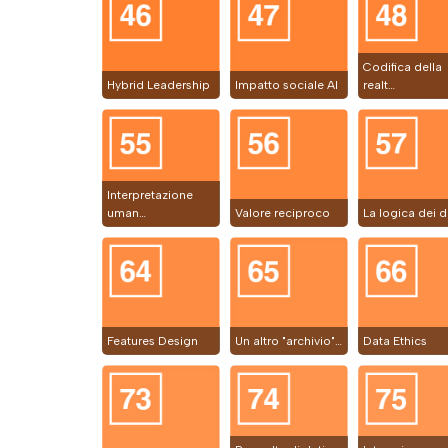
Codifica della
Hybrid Leadership
Impatto sociale AI
realt…
Interpretazione
uman…
Valore reciproco
La logica dei d
Features Design
Un altro "archivio"…
Data Ethics