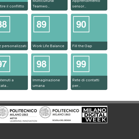
Multicultural
Apprendimento
ire il conflitto
Teamwo…
sensor…
z personalizzati
Work Life Balance
Fill the Gap
tenuti a
Immaginazione
Rete di contatti
tata…
umana
per…