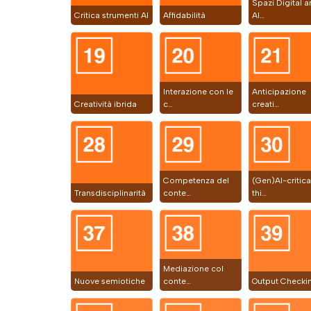
Spazi Digital 
Critica strumenti AI
Affidabilità
AI…
Interazione con le
Anticipazione
Creatività ibrida
c…
creati…
Competenza del
(Gen)AI-critica
Transdisciplinarità
conte…
thi…
Mediazione col
Nuove semiotiche
conte…
Output Checki