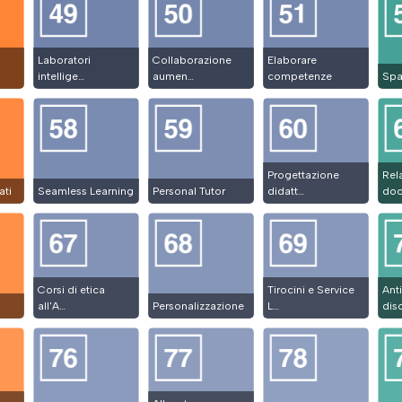
Laboratori
Collaborazione
Elaborare
intellige…
aumen…
competenze
Spa
Progettazione
Rel
ati
Seamless Learning
Personal Tutor
didatt…
doc
Corsi di etica
Tirocini e Service
Anti
all'A…
Personalizzazione
L…
dis